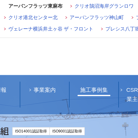
アーバンフラッツ東麻布
クリオ鵠沼海岸グランロワ
クリオ港北センター北
アーバンフラッツ神山町
ヴェレーナ横浜井土ヶ谷 ザ・フロント
プレシス八丁
情報
事業案内
施工事例集
CS
業主
ISO14001認証取得
ISO9001認証取得