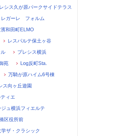
レシス久が原パークサイドテラス
レガーレ フォルム
濱和田町ELMO
レスパルテ保土ヶ谷
ール
プレシス横浜
宿御苑
Log反町Sta.
万騎が原ハイム6号棟
シス向ヶ丘遊園
ルティエ
ージュ横浜フィエルテ
板橋区役所前
大学ザ・クラシック