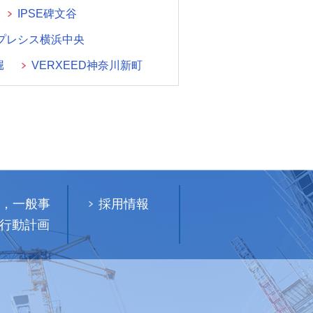
IPSE碑文谷
プレシス横浜中央
堀
VERXEED神奈川新町
R，一般事
採用情報
行動計画