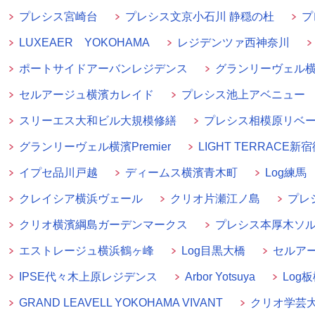
プレシス宮崎台
プレシス文京小石川 静穏の杜
プ
LUXEAER YOKOHAMA
レジデンツァ西神奈川
ポートサイドアーバンレジデンス
グランリーヴェル横
セルアージュ横濱カレイド
プレシス池上アベニュー
スリーエス大和ビル大規模修繕
プレシス相模原リベ
グランリーヴェル横濱Premier
LIGHT TERRACE新
イプセ品川戸越
ディームス横濱青木町
Log練馬
クレイシア横浜ヴェール
クリオ片瀬江ノ島
プレ
クリオ横濱綱島ガーデンマークス
プレシス本厚木ソ
エストレージュ横浜鶴ヶ峰
Log目黒大橋
セルア
IPSE代々木上原レジデンス
Arbor Yotsuya
Log
GRAND LEAVELL YOKOHAMA VIVANT
クリオ学芸